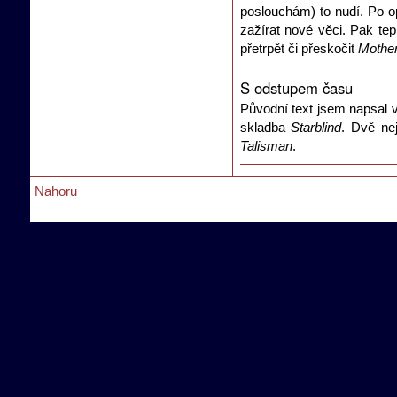
poslouchám) to nudí. Po op
zažírat nové věci. Pak tep
přetrpět či přeskočit
Mother
S odstupem času
Původní text jsem napsal v
skladba
Starblind
. Dvě nej
Talisman
.
Nahoru