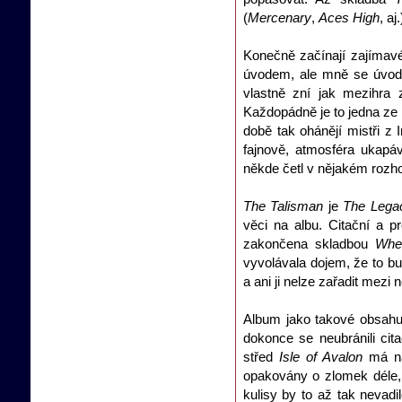
(
Mercenary
,
Aces High
, aj.
Konečně začínají zajímav
úvodem, ale mně se úvod l
vlastně zní jak mezihra
Každopádně je to jedna ze 
době tak ohánějí mistři z 
fajnově, atmosféra ukapá
někde četl v nějakém rozho
The Talisman
je
The Legac
věci na albu. Citační a p
zakončena skladbou
Whe
vyvolávala dojem, že to b
a ani ji nelze zařadit mezi n
Album jako takové obsahuje
dokonce se neubránili cit
střed
Isle of Avalon
má ná
opakovány o zlomek déle, 
kulisy by to až tak nevadi