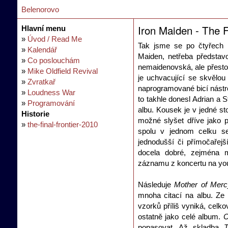
Belenorovo
Iron Maiden - The F
Hlavní menu
»
Úvod / Read Me
Tak jsme se po čtyřech 
»
Kalendář
Maiden, netřeba předsta
»
Co poslouchám
nemaidenovská, ale přesto 
»
Mike Oldfield Revival
je uchvacující se skvělo
»
Zvratkař
naprogramované bicí nástro
»
Loudness War
to takhle donesl Adrian a St
»
Programování
albu. Kousek je v jedné s
Historie
možné slyšet dříve jako p
»
the-final-frontier-2010
spolu v jednom celku s
jednodušší či přímočařejš
docela dobré, zejména m
záznamu z koncertu na yo
Následuje
Mother of Merc
mnoha citací na albu. Ze 
vzorků příliš vyniká, cel
ostatně jako celé album.
C
popasovat. Až skladba
T